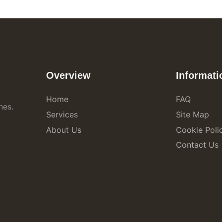
Overview
Informati
Home
FAQ
nes.
Services
Site Map
About Us
Cookie Poli
Contact Us