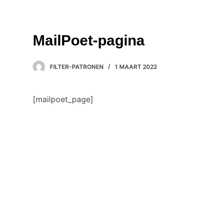
D
o
o
MailPoet-pagina
r
g
FILTER-PATRONEN
1 MAART 2022
Home
Contact
a
a
[mailpoet_page]
n
n
a
a
r
a
r
t
i
k