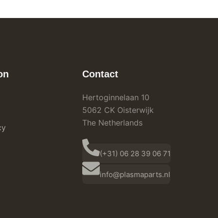
on
Contact
Hertoginnelaan 10
5062 CK Oisterwijk
The Netherlands
cy
(+31) 06 28 39 06 71
info@plasmaparts.nl